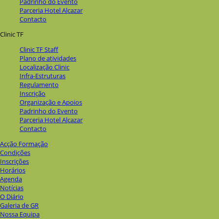
Padrinho do Evento
Parceria Hotel Alcazar
Contacto
Clinic TF
Clinic TF Staff
Plano de atividades
Localização Clinic
Infra-Estruturas
Regulamento
Inscrição
Organização e Apoios
Padrinho do Evento
Parceria Hotel Alcazar
Contacto
Acção Formação
Condições
Inscrições
Horários
Agenda
Notícias
O Diário
Galeria de GR
Nossa Equipa