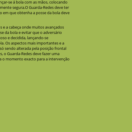
nçar-se á bola com as mãos, colocando
tamente segura.O Guarda-Redes deve ter
o em que obtenha a posse da bola deve
s e a cabeça onde muitos avançados
e da bola e evitar que o adversário
ajoso e decidida, lançando-se
la. Os aspectos mais importantes e a
só sendo alterada pela posição frontal
es, o Guarda-Redes deve fazer uma
da o momento exacto para a intervenção