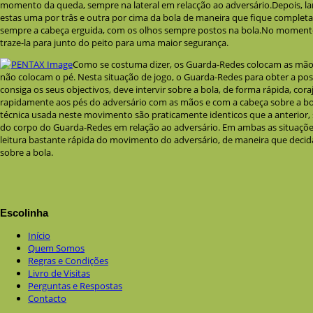
momento da queda, sempre na lateral em relacção ao adversário.Depois, la
estas uma por trâs e outra por cima da bola de maneira que fique comple
sempre a cabeça erguida, com os olhos sempre postos na bola.No moment
traze-la para junto do peito para uma maior segurança.
Como se costuma dizer, os Guarda-Redes colocam as mão
não colocam o pé. Nesta situação de jogo, o Guarda-Redes para obter a poss
consiga os seus objectivos, deve intervir sobre a bola, de forma rápida, cor
rapidamente aos pés do adversário com as mãos e com a cabeça sobre a bo
técnica usada neste movimento são praticamente identicos que a anterior, 
do corpo do Guarda-Redes em relação ao adversário. Em ambas as situaçõ
leitura bastante rápida do movimento do adversário, de maneira que deci
sobre a bola.
Escolinha
Início
Quem Somos
Regras e Condições
Livro de Visitas
Perguntas e Respostas
Contacto