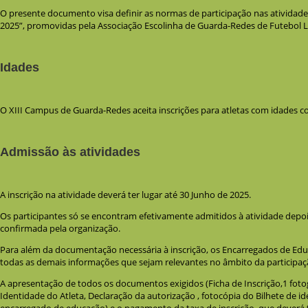
O presente documento visa definir as normas de participação nas atividad
2025”, promovidas pela Associação Escolinha de Guarda-Redes de Futebol L
Idades
O XIII Campus de Guarda-Redes aceita inscrições para atletas com idades 
Admissão às atividades
A inscrição na atividade deverá ter lugar até 30 Junho de 2025.
Os participantes só se encontram efetivamente admitidos à atividade depois
confirmada pela organização.
Para além da documentação necessária à inscrição, os Encarregados de Ed
todas as demais informações que sejam relevantes no âmbito da participaçã
A apresentação de todos os documentos exigidos (Ficha de Inscrição,1 fotog
Identidade do Atleta, Declaração da autorização , fotocópia do Bilhete de i
encarregado de educação) e o pagamento da taxa de inscrição, que deverá te