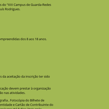
es do “XIII Campus de Guarda-Redes
uís Rodrigues.
compreendidas dos 8 aos 18 anos.
 da aceitação da inscrição ter sido
ucação devem prestar à organização
o nas atividades.
rafia , Fotocópia do Bilhete de
dentidade e Cartão de Contribuinte do
r lugar até 8 dias úteis após