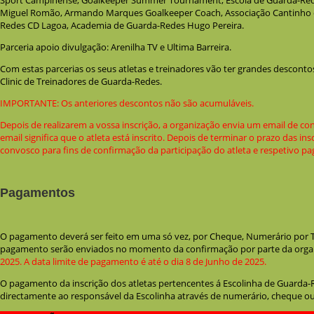
Sport Campinense, Goalkeeper Summer Tournament, Escola de Guarda-Red
Miguel Romão, Armando Marques Goalkeeper Coach, Associação Cantinho d
Redes CD Lagoa, Academia de Guarda-Redes Hugo Pereira.
Parceria apoio divulgação: Arenilha TV e Ultima Barreira.
Com estas parcerias os seus atletas e treinadores vão ter grandes descontos
Clinic de Treinadores de Guarda-Redes.
IMPORTANTE: Os anteriores descontos não são acumuláveis.
Depois de realizarem a vossa inscrição, a organização envia um email de con
email significa que o atleta está inscrito. Depois de terminar o prazo das i
convosco para fins de confirmação da participação do atleta e respetivo p
Pagamentos
O pagamento deverá ser feito em uma só vez, por Cheque, Numerário por T
pagamento serão enviados no momento da confirmação por parte da organ
2025. A data limite de pagamento é até o dia 8 de Junho de 2025.
O pagamento da inscrição dos atletas pertencentes á Escolinha de Guarda-
directamente ao responsável da Escolinha através de numerário, cheque o