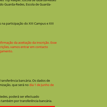
es Top Keeper, Escola de Guarda-Redes
o Guarda-Redes, Escola de Guarda-
 na participação do XIII Campus e XIII
firmação da aceitação da inscrição. Esse
nscrições, vamos entrar em contacto
agamento.
ransferência bancária. Os dados de
ização, que será no
dia 1 de Junho de
Redes, poderá ser efectuado
u também por transferência bancária.