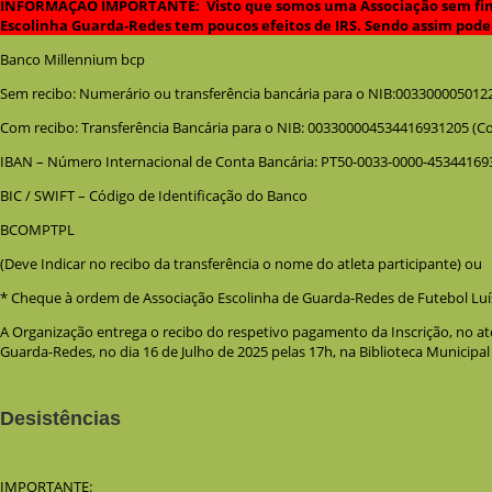
INFORMAÇÃO IMPORTANTE: Visto que somos uma Associação sem fins l
Escolinha Guarda-Redes tem poucos efeitos de IRS. Sendo assim pode 
Banco Millennium bcp
Sem recibo: Numerário ou transferência bancária para o NIB:0033000050122
Com recibo: Transferência Bancária para o NIB: 003300004534416931205 (C
IBAN – Número Internacional de Conta Bancária: PT50-0033-0000-45344169
BIC / SWIFT – Código de Identificação do Banco
BCOMPTPL
(Deve Indicar no recibo da transferência o nome do atleta participante) ou
* Cheque à ordem de Associação Escolinha de Guarda-Redes de Futebol Luí
A Organização entrega o recibo do respetivo pagamento da Inscrição, no a
Guarda-Redes, no dia 16 de Julho de 2025 pelas 17h, na Biblioteca Municipal
Desistências
IMPORTANTE: