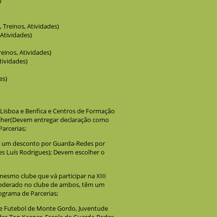
)
 Treinos, Atividades)
 Atividades)
reinos, Atividades)
tividades)
es)
Lisboa e Benfica e Centros de Formação
colher(Devem entregar declaração como
arcerias;
te um desconto por Guarda-Redes por
es Luís Rodrigues); Devem escolher o
esmo clube que vá participar na XIII
 federado no clube de ambos, têm um
ograma de Parcerias;
a de Futebol de Monte Gordo, Juventude