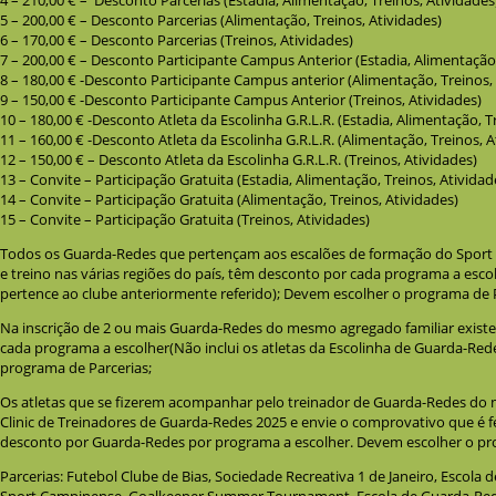
4 – 210,00 € – Desconto Parcerias (Estadia, Alimentação, Treinos, Atividades
5 – 200,00 € – Desconto Parcerias (Alimentação, Treinos, Atividades)
6 – 170,00 € – Desconto Parcerias (Treinos, Atividades)
7 – 200,00 € – Desconto Participante Campus Anterior (Estadia, Alimentação,
8 – 180,00 € -Desconto Participante Campus anterior (Alimentação, Treinos,
9 – 150,00 € -Desconto Participante Campus Anterior (Treinos, Atividades)
10 – 180,00 € -Desconto Atleta da Escolinha G.R.L.R. (Estadia, Alimentação, T
11 – 160,00 € -Desconto Atleta da Escolinha G.R.L.R. (Alimentação, Treinos, A
12 – 150,00 € – Desconto Atleta da Escolinha G.R.L.R. (Treinos, Atividades)
13 – Convite – Participação Gratuita (Estadia, Alimentação, Treinos, Atividad
14 – Convite – Participação Gratuita (Alimentação, Treinos, Atividades)
15 – Convite – Participação Gratuita (Treinos, Atividades)
Todos os Guarda-Redes que pertençam aos escalões de formação do Sport 
e treino nas várias regiões do país, têm desconto por cada programa a es
pertence ao clube anteriormente referido); Devem escolher o programa de P
Na inscrição de 2 ou mais Guarda-Redes do mesmo agregado familiar exis
cada programa a escolher(Não inclui os atletas da Escolinha de Guarda-Red
programa de Parcerias;
Os atletas que se fizerem acompanhar pelo treinador de Guarda-Redes do m
Clinic de Treinadores de Guarda-Redes 2025 e envie o comprovativo que é
desconto por Guarda-Redes por programa a escolher. Devem escolher o pr
Parcerias: Futebol Clube de Bias, Sociedade Recreativa 1 de Janeiro, Escol