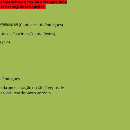
ucrativos, o recibo entregue pela
ter as seguintes opções:
765090 05 (Conta de Luis Rodrigues)
onta da Escolinha Guarda-Redes)
312-05
s Rodrigues
to da apresentação do XIII Campus de
 de Vila Real de Santo António.