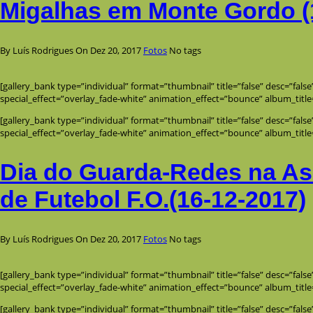
Migalhas em Monte Gordo (
By Luís Rodrigues
On Dez 20, 2017
Fotos
No tags
[gallery_bank type=”individual” format=”thumbnail” title=”false” desc=”fals
special_effect=”overlay_fade-white” animation_effect=”bounce” album_title
[gallery_bank type=”individual” format=”thumbnail” title=”false” desc=”fals
special_effect=”overlay_fade-white” animation_effect=”bounce” album_title
Dia do Guarda-Redes na A
de Futebol F.O.(16-12-2017)
By Luís Rodrigues
On Dez 20, 2017
Fotos
No tags
[gallery_bank type=”individual” format=”thumbnail” title=”false” desc=”fals
special_effect=”overlay_fade-white” animation_effect=”bounce” album_title
[gallery_bank type=”individual” format=”thumbnail” title=”false” desc=”fals