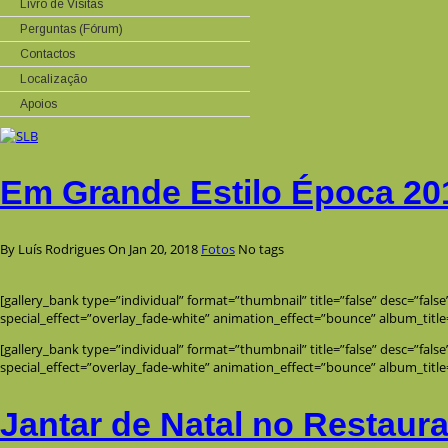
Livro de Visitas
Perguntas (Fórum)
Contactos
Localização
Apoios
Em Grande Estilo Época 20
By Luís Rodrigues
On Jan 20, 2018
Fotos
No tags
[gallery_bank type=”individual” format=”thumbnail” title=”false” desc=”fals
special_effect=”overlay_fade-white” animation_effect=”bounce” album_title
[gallery_bank type=”individual” format=”thumbnail” title=”false” desc=”fals
special_effect=”overlay_fade-white” animation_effect=”bounce” album_title
Jantar de Natal no Restaur