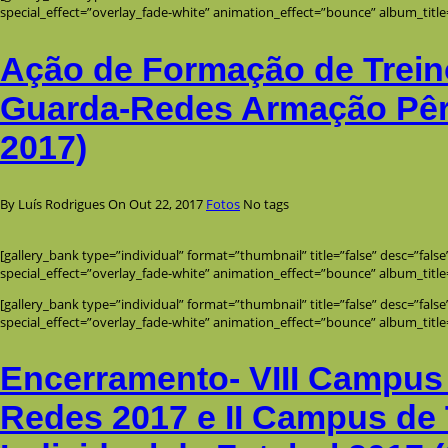
special_effect=”overlay_fade-white” animation_effect=”bounce” album_title
Ação de Formação de Trein
Guarda-Redes Armação Pêra
2017)
By Luís Rodrigues
On Out 22, 2017
Fotos
No tags
[gallery_bank type=”individual” format=”thumbnail” title=”false” desc=”fals
special_effect=”overlay_fade-white” animation_effect=”bounce” album_title
[gallery_bank type=”individual” format=”thumbnail” title=”false” desc=”fals
special_effect=”overlay_fade-white” animation_effect=”bounce” album_title
Encerramento- VIII Campus
Redes 2017 e II Campus de