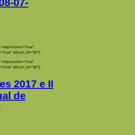
08-07-
e” responsive=”true”
=”true” album_id=”80″]
e” responsive=”true”
=”true” album_id=”80″]
s 2017 e II
al de
)