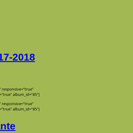
17-2018
e” responsive=”true”
=”true” album_id=”85″]
e” responsive=”true”
=”true” album_id=”85″]
ante