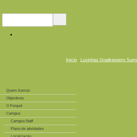
Início
Luvinhas Goalkeepers Sum
Quem Somos
Objectivos
O Porquê
Campus
Campus Staff
Plano de atividades
Localização